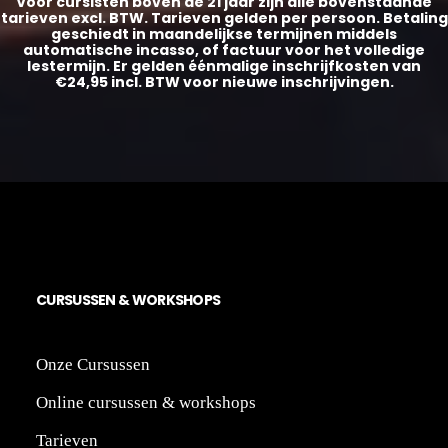
Voor cursisten bóven de 21 jaar zijn alle bovenstaande
tarieven excl. BTW. Tarieven gelden per persoon. Betaling
geschiedt in maandelijkse termijnen middels
automatische incasso, of factuur voor het volledige
lestermijn. Er gelden éénmalige inschrijfkosten van
€24,95 incl. BTW voor nieuwe inschrijvingen.
CU
RS
US
SEN
&
WO
RK
SH
OPS
Onze Cursussen
Online cursussen & workshop
s
Tarieven