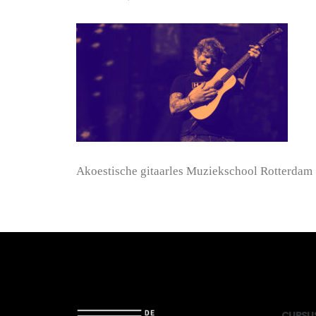
Akoestische gitaarles Muziekschool Rotterdam
CU
RS
U