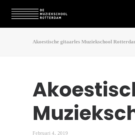
Akoestische gitaarles Muziekschool Rotterd
Akoestisc
Muzieksc
Februari 4, 2019