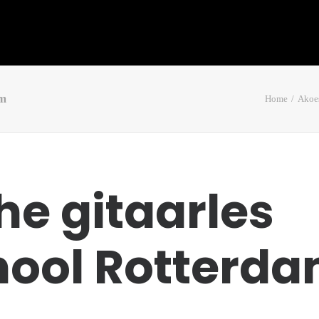
am
Home
Akoes
he gitaarles
hool Rotterd