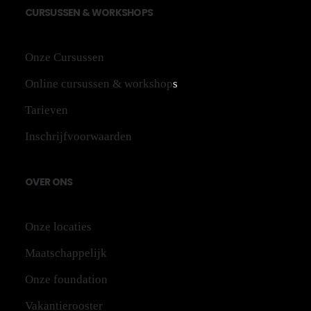
CU
RS
US
SEN
&
WO
RK
SH
OPS
Onze Cursussen
Online cursussen & workshop
s
Tarieven
Inschrijfvoorwaarden
OV
ER
ONS
Onze locaties
Maatschappelijk
Onze foundation
Vakantierooster