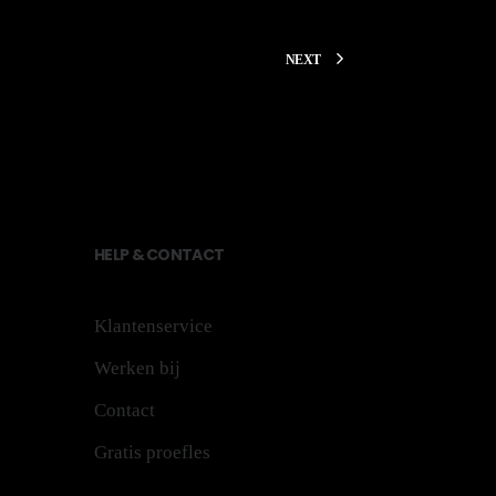
NEXT
HE
LP
&
CONTACT
Klantenservice
Werken bij
Contact
Gratis proefles