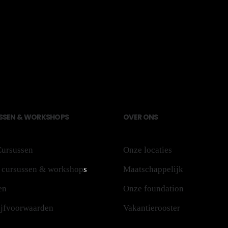
S
SEN
&
WO
RK
SH
OPS
OV
ER
ONS
ursussen
Onze locaties
 cursussen & workshop
s
Maatschappelijk
en
Onze foundation
ijfvoorwaarden
Vakantierooster