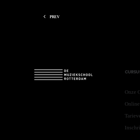
PREV
CU
RS
U
Onze C
Online
Tariev
Inschr