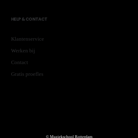
HE
LP
&
CONTACT
Klantenservice
Werken bij
Contact
Gratis proefles
© Muziekschool Rotterdam