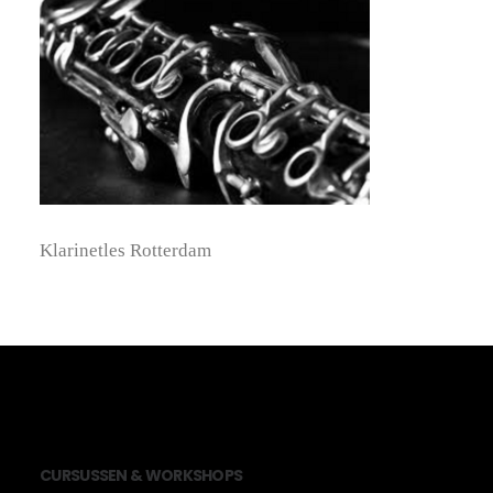
Klarinetles Rotterdam
CU
RS
US
SEN
&
WO
RK
SH
OPS