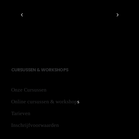
CU
RS
US
SEN
&
WO
RK
SH
OPS
Onze Cursussen
Online cursussen & workshop
s
Tarieven
Inschrijfvoorwaarden