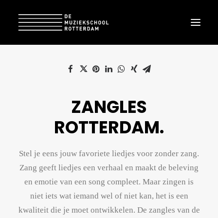
[rev_slider zangles-rotterdam]
[ess_grid alias="Cursusgrid"]
ZANGLES
ROTTERDAM.
Stel je eens jouw favoriete liedjes voor zonder zang.
Zang geeft liedjes een verhaal en maakt de beleving
en emotie van een song compleet. Maar zingen is
niet iets wat iemand wel of niet kan, het is een
kwaliteit die je moet ontwikkelen. De zangles van de