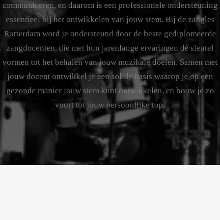
communiceren, en daarom is een professionele ondersteuning
essentieel bij het ontwikkelen van jouw stem. Bij de zangles
Rotterdam word je ondersteund door de beste gediplomeerde
zangdocenten, die met hun jarenlange ervaringen dé sleutel
vormen tot het behalen van jouw muzikale doelen. Samen met
jouw docent ontwikkel je een solide basis waarop je op een
gezonde manier jouw stem kunt ontwikkelen, en bouw je zo
voort tot jouw persoonlijke top.