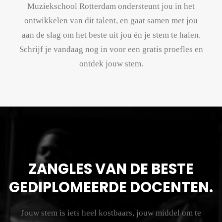
Muziekschool Rotterdam ondersteunt jou in het
ontwikkelen van dit talent, en gaat samen met jou
aan de slag om het beste uit jou én je stem te halen.
Schrijf je vandaag nog in voor een gratis proefles en
ontdek jouw stem.
ZANGLES VAN DE BESTE
GEDIPLOMEERDE DOCENTEN.
Jouw stem is iets heel kostbaars, jouw middel om te