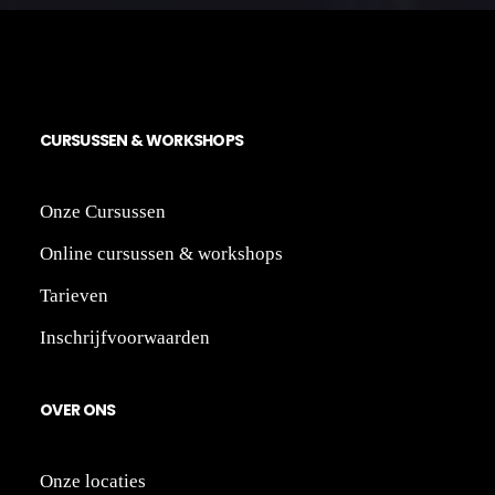
CU
RS
US
SEN
&
WO
RK
SH
OPS
Onze Cursussen
Online cursussen & workshop
s
Tarieven
Inschrijfvoorwaarden
OV
ER
ONS
Onze locaties